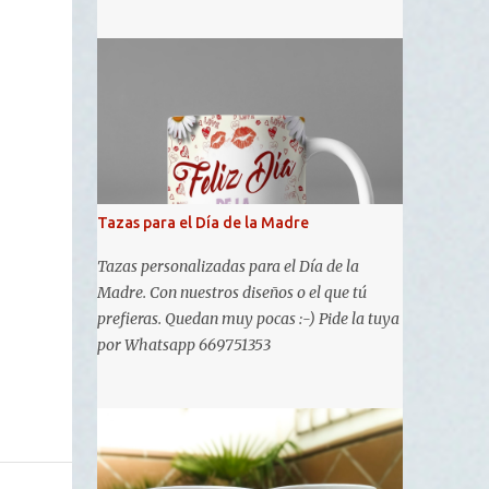
tu personalidad 📢 ¡Diseña la tuya ahora en
www.tuportaldelregalo.com y marca la
diferencia! 🎁
Tazas para el Día de la Madre
Tazas personalizadas para el Día de la
Madre. Con nuestros diseños o el que tú
prefieras. Quedan muy pocas :-) Pide la tuya
por Whatsapp 669751353