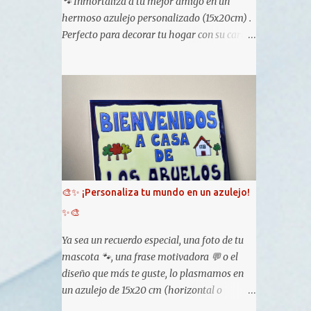
🐾 Inmortaliza a tu mejor amigo en un
hermoso azulejo personalizado (15x20cm) .
Perfecto para decorar tu hogar con su carita
más tierna. ❤️🏡 📌 Solo 14,50€ 🛒 ¡Encarga
el tuyo en 👉 www.tuportaldelregalo.com !
#Mascotas #AzulejoPersonalizado
#AmorPeludo #TuPortalDelRegalo
🎨✨ ¡Personaliza tu mundo en un azulejo!
✨🎨
Ya sea un recuerdo especial, una foto de tu
mascota 🐾, una frase motivadora 💬 o el
diseño que más te guste, lo plasmamos en
un azulejo de 15x20 cm (horizontal o
vertical). ¡Decora con estilo y personalidad!