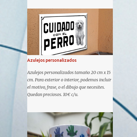
🏡💖 📌 Solo 14,50€ 🛒 Encarga el tuyo en 👉
www.tuportaldelregalo.com
#TuEstiloEnAzulejo #PersonalizaciónÚnica
#DecoraConAmor #TuPortalDelRegalo
Azulejos personalizados
Azulejos personalizados tamaño 20 cm x 15
cm. Para exterior o interior, podemos incluir
el motivo, frase, o el dibujo que necesites.
Quedan preciosos. 10€ c/u.