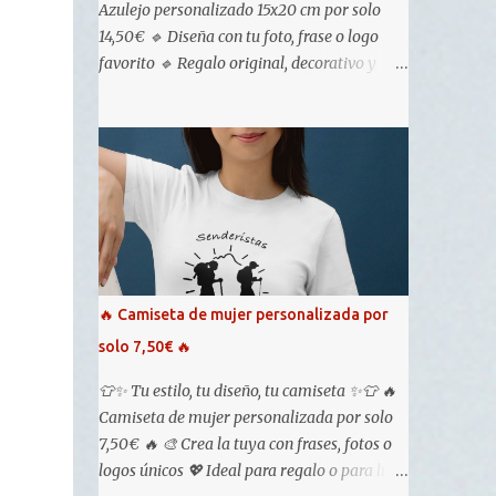
Azulejo personalizado 15x20 cm por solo
14,50€ 🔹 Diseña con tu foto, frase o logo
favorito 🔹 Regalo original, decorativo y
100% único 🔥 ¡Crea el tuyo ahora en Tu
Portal del Regalo y sorprende! 🔥 Tu Portal
del Regalo.
🔥 Camiseta de mujer personalizada por
solo 7,50€ 🔥
👕✨ Tu estilo, tu diseño, tu camiseta ✨👕 🔥
Camiseta de mujer personalizada por solo
7,50€ 🔥 🎨 Crea la tuya con frases, fotos o
logos únicos 💖 Ideal para regalo o para lucir